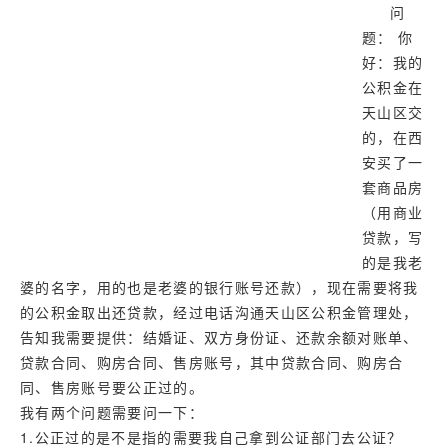
济南
问
武汉
题： 你
好：我的
网址库
公积金在
天山区交
的，在西
安买了一
套商品房
（用商业
贷款，写
的是我老
婆的名字，用的也是老婆的银行账号还款），现在需要将我
的公积金取出还贷款，经过电话沟通天山区公积金管理处，
告知我需要提供：结婚证、双方身份证、还款余额对账单、
贷款合同、购房合同、售房账号，其中贷款合同、购房合
同、售房账号要公正过的。
我有两个问题需要问一下：
1.公正过的是不是指的需要我自己拿到公证部门去公证？