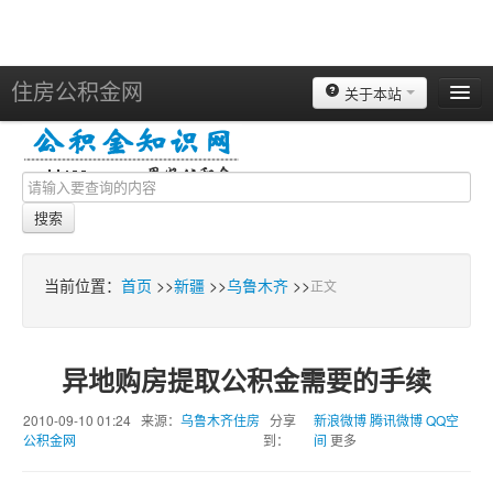
住房公积金网
关于本站
北京
上海
天津
搜索
重庆
苏州
当前位置：
首页
>>
新疆
>>
乌鲁木齐
>>
正文
南京
广州
异地购房提取公积金需要的手续
深圳
2010-09-10 01:24 来源：
乌鲁木齐住房
分享
新浪微博
腾讯微博
QQ空
杭州
公积金网
到：
间
更多
宁波